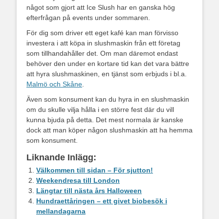
något som gjort att Ice Slush har en ganska hög
efterfrågan på events under sommaren.
För dig som driver ett eget kafé kan man förvisso
investera i att köpa in slushmaskin från ett företag
som tillhandahåller det. Om man däremot endast
behöver den under en kortare tid kan det vara bättre
att hyra slushmaskinen, en tjänst som erbjuds i bl.a.
Malmö och Skåne
.
Även som konsument kan du hyra in en slushmaskin
om du skulle vilja hålla i en större fest där du vill
kunna bjuda på detta. Det mest normala är kanske
dock att man köper någon slushmaskin att ha hemma
som konsument.
Liknande Inlägg:
Välkommen till sidan – För sjutton!
Weekendresa till London
Längtar till nästa års Halloween
Hundraettåringen – ett givet biobesök i
mellandagarna