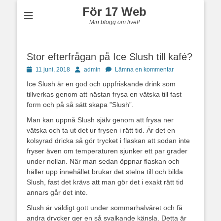
För 17 Web
Min blogg om livet!
Stor efterfrågan på Ice Slush till kafé?
Publicerad
Författare
11 juni, 2018
admin
Lämna en kommentar
den
Ice Slush är en god och uppfriskande drink som
tillverkas genom att nästan frysa en vätska till fast
form och på så sätt skapa ”Slush”.
Man kan uppnå Slush själv genom att frysa ner
vätska och ta ut det ur frysen i rätt tid. Är det en
kolsyrad dricka så gör trycket i flaskan att sodan inte
fryser även om temperaturen sjunker ett par grader
under nollan. När man sedan öppnar flaskan och
häller upp innehållet brukar det stelna till och bilda
Slush, fast det krävs att man gör det i exakt rätt tid
annars går det inte.
Slush är väldigt gott under sommarhalvåret och få
andra drycker ger en så svalkande känsla. Detta är