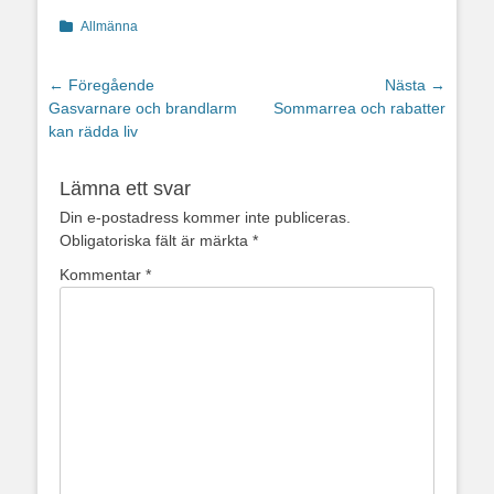
Kategorier
Allmänna
Inläggsnavigering
← Föregående
Nästa →
Föregående
Nästa
Gasvarnare och brandlarm
Sommarrea och rabatter
inlägg:
inlägg:
kan rädda liv
Lämna ett svar
Din e-postadress kommer inte publiceras.
Obligatoriska fält är märkta
*
Kommentar
*