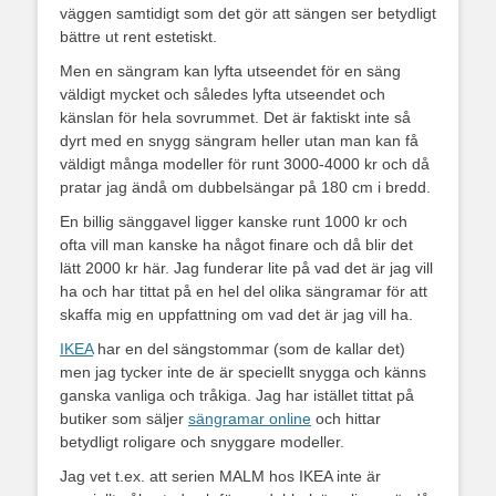
väggen samtidigt som det gör att sängen ser betydligt
bättre ut rent estetiskt.
Men en sängram kan lyfta utseendet för en säng
väldigt mycket och således lyfta utseendet och
känslan för hela sovrummet. Det är faktiskt inte så
dyrt med en snygg sängram heller utan man kan få
väldigt många modeller för runt 3000-4000 kr och då
pratar jag ändå om dubbelsängar på 180 cm i bredd.
En billig sänggavel ligger kanske runt 1000 kr och
ofta vill man kanske ha något finare och då blir det
lätt 2000 kr här. Jag funderar lite på vad det är jag vill
ha och har tittat på en hel del olika sängramar för att
skaffa mig en uppfattning om vad det är jag vill ha.
IKEA
har en del sängstommar (som de kallar det)
men jag tycker inte de är speciellt snygga och känns
ganska vanliga och tråkiga. Jag har istället tittat på
butiker som säljer
sängramar online
och hittar
betydligt roligare och snyggare modeller.
Jag vet t.ex. att serien MALM hos IKEA inte är