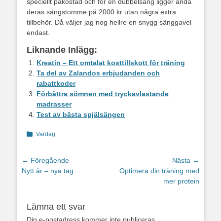
speciellt påkostad och för en dubbelsäng ligger ändå
deras sängstomme på 2000 kr utan några extra
tillbehör. Då väljer jag nog hellre en snygg sänggavel
endast.
Liknande Inlägg:
Kreatin – Ett omtalat kosttillskott för träning
Ta del av Zalandos erbjudanden och
rabattkoder
Förbättra sömnen med tryckavlastande
madrasser
Test av bästa spjälsängen
Kategorier
Vardag
Inläggsnavigering
← Föregående
Nästa →
Föregående
Nästa
Nytt år – nya tag
Optimera din träning med
inlägg:
inlägg:
mer protein
Lämna ett svar
Din e-postadress kommer inte publiceras.