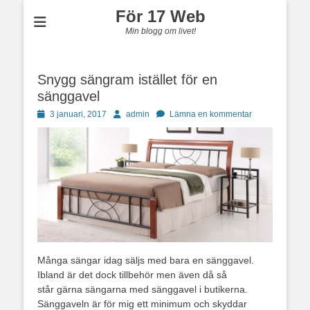
För 17 Web
Min blogg om livet!
Snygg sängram istället för en
sänggavel
Publicerad
Författare
3 januari, 2017
admin
Lämna en kommentar
den
Många sängar idag säljs med bara en sänggavel.
Ibland är det dock tillbehör men även då så
står gärna sängarna med sänggavel i butikerna.
Sänggaveln är för mig ett minimum och skyddar