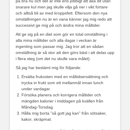
på bra nu och det är inte ens jobbigt att åka dit utan
snarare kul men jag skulle vilja gå ner i vikt fortare
och alltså bli av med kroppsfett. Eftersom den nya
omställningen nu är en vana känner jag mig redo att
successivt ge mig på och ändra mina måltider.
Att ge sig på en diet som gör en total omställning i
alla mina måltider och alla dagar i veckan är
ingenting som passar mig. Jag tror att en sådan
omställning är så stor att den görs bäst i att delas upp
i flera steg (om det nu skulle vara målet).
Så jag har bestämt mig för följande:
Ersätta frukosten med en måltidsersättning och
trycka in frukt som ett mellanmål innan lunch
under vardagar.
Försöka planera och korrigera måltider och
mängden kalorier i middagen på kvällen från
Måndag-Torsdag.
Hålla mig borta ”så gott jag kan” från sötsaker,
kakor, skräpmat.