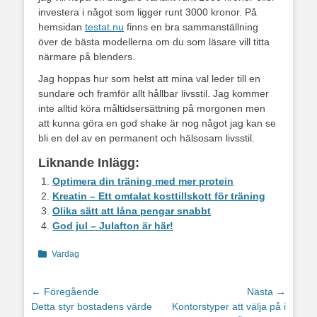
investera i något som ligger runt 3000 kronor. På
hemsidan
testat.nu
finns en bra sammanställning
över de bästa modellerna om du som läsare vill titta
närmare på blenders.
Jag hoppas hur som helst att mina val leder till en
sundare och framför allt hållbar livsstil. Jag kommer
inte alltid köra måltidsersättning på morgonen men
att kunna göra en god shake är nog något jag kan se
bli en del av en permanent och hälsosam livsstil.
Liknande Inlägg:
Optimera din träning med mer protein
Kreatin – Ett omtalat kosttillskott för träning
Olika sätt att låna pengar snabbt
God jul – Julafton är här!
Kategorier
Vardag
Inläggsnavigering
← Föregående
Nästa →
Föregående
Nästa
Detta styr bostadens värde
Kontorstyper att välja på i