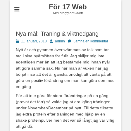
För 17 Web
Min blogg om livet!
Nya mål: Träning & viktnedgång
Publicerad
Författare
11 januari, 2018
admin
Lämna en kommentar
den
Nytt år och gymmen översvämmas av folk som tar
tag i sina nyårslöften för fullt. Jag skiljer mig inte
egentligen mer än att jag bestämde mig innan nyår
att göra samma sak. Nu när man är vuxen har jag
börjat inse att det är ganska onödigt att vänta på att
göra en positiv förändring om man kan göra den med
en gång.
För att inte göra för stora förändringar på en gång
(provat det förr) så valde jag at dra igång träningen
under November/December på nytt. Till detta tillsatte
jag extra protein efter träningen med hjälp av en
shake proteinpulver men det var så långt jag var villig
att gå då.