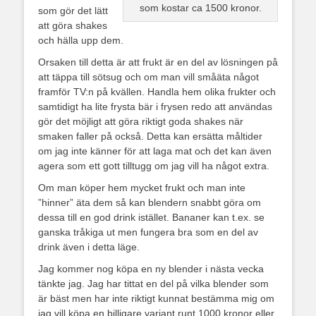
som kostar ca 1500 kronor.
som gör det lätt
att göra shakes
och hälla upp dem.
Orsaken till detta är att frukt är en del av lösningen på
att täppa till sötsug och om man vill småäta något
framför TV:n på kvällen. Handla hem olika frukter och
samtidigt ha lite frysta bär i frysen redo att användas
gör det möjligt att göra riktigt goda shakes när
smaken faller på också. Detta kan ersätta måltider
om jag inte känner för att laga mat och det kan även
agera som ett gott tilltugg om jag vill ha något extra.
Om man köper hem mycket frukt och man inte
”hinner” äta dem så kan blendern snabbt göra om
dessa till en god drink istället. Bananer kan t.ex. se
ganska tråkiga ut men fungera bra som en del av
drink även i detta läge.
Jag kommer nog köpa en ny blender i nästa vecka
tänkte jag. Jag har tittat en del på vilka blender som
är bäst men har inte riktigt kunnat bestämma mig om
jag vill köpa en billigare variant runt 1000 kronor eller